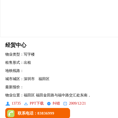
经贸中心
物业类型：写字楼
租售形式：出租
地铁线路：
城市城区：深圳市 福田区
最新报价：
物业位置：福田区 福田金田路与福中路交汇处东南，
13735
PPT下载
纠错
2009/12/21
联系电话：83836999