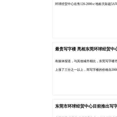
环球经贸中心在售120-2000㎡地标天际超5A写
最贵写字楼 亮相东莞环球经贸中
有媒体报道，与其他城市相比，东莞写字楼市
上涨了三分之一以上，而写字楼的价格自200
东莞市环球经贸中心目前推出写