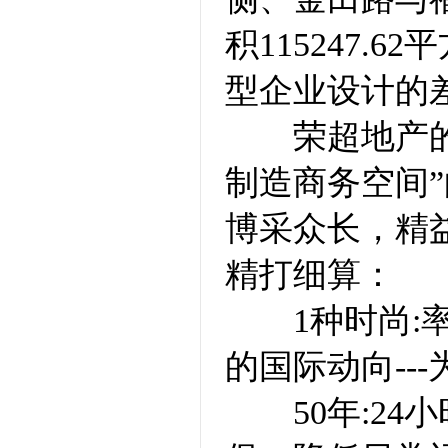
积115247
型企业设计的
 荣超地产的
制造商务空间
博采众长，精
精打细算：
 1种时尚:
的国际动向--
 50年:24