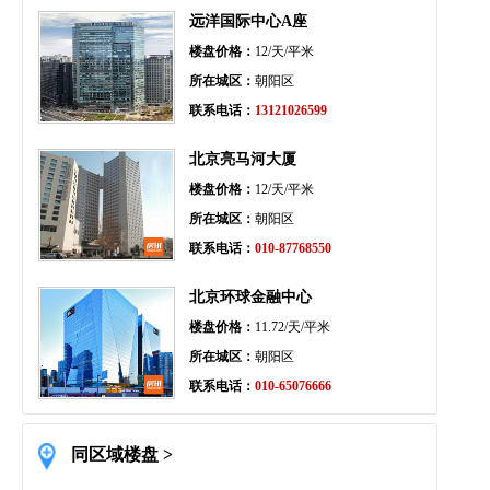
远洋国际中心A座
楼盘价格：
12/天/平米
所在城区：
朝阳区
联系电话：
13121026599
北京亮马河大厦
楼盘价格：
12/天/平米
所在城区：
朝阳区
联系电话：
010-87768550
北京环球金融中心
楼盘价格：
11.72/天/平米
所在城区：
朝阳区
联系电话：
010-65076666
同区域楼盘 >