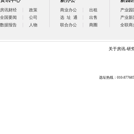
资讯中心
新办公
新园
房讯财经
政策
商业办公
出租
产业园
全国要闻
公司
选 址 通
出售
产业新
数据报告
人物
联合办公
商圈
全联商
关于房讯
-
研
选址热线：010-87768