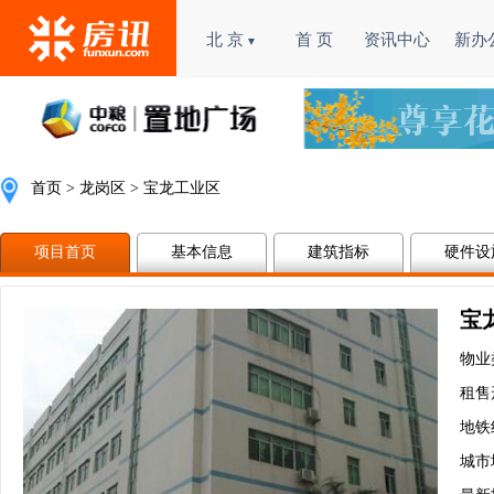
北 京
首 页
资讯中心
新办
▼
首页
>
龙岗区
 > 宝龙工业区
项目首页
基本信息
建筑指标
硬件设
宝
物业
租售
地铁
城市