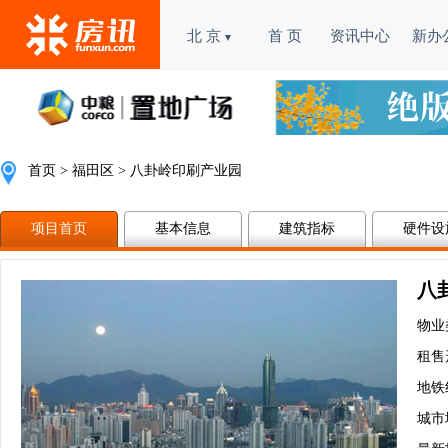
北 京
首 页
资讯中心
新办
▼
首页
>
福田区
 > 八卦岭印刷产业园
项目首页
基本信息
建筑指标
硬件设
八
物业
租售
地铁
城市