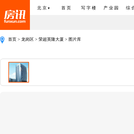
北 京
首 页
写 字 楼
产 业 园
综 
▼
首页
>
龙岗区
>
荣超英隆大厦
> 图片库